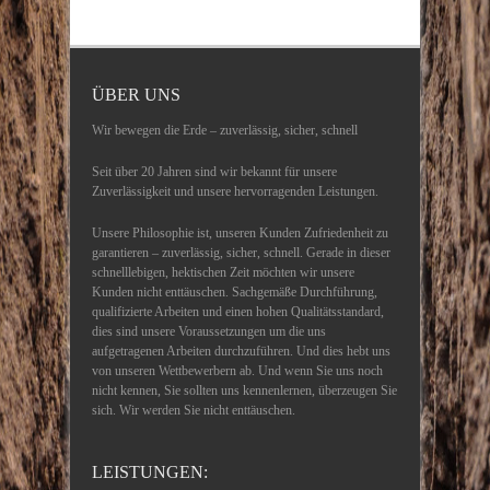
ÜBER UNS
Wir bewegen die Erde – zuverlässig, sicher, schnell
Seit über 20 Jahren sind wir bekannt für unsere
Zuverlässigkeit und unsere hervorragenden Leistungen.
Unsere Philosophie ist, unseren Kunden Zufriedenheit zu
garantieren – zuverlässig, sicher, schnell. Gerade in dieser
schnelllebigen, hektischen Zeit möchten wir unsere
Kunden nicht enttäuschen. Sachgemäße Durchführung,
qualifizierte Arbeiten und einen hohen Qualitätsstandard,
dies sind unsere Voraussetzungen um die uns
aufgetragenen Arbeiten durchzuführen. Und dies hebt uns
von unseren Wettbewerbern ab. Und wenn Sie uns noch
nicht kennen, Sie sollten uns kennenlernen, überzeugen Sie
sich. Wir werden Sie nicht enttäuschen.
LEISTUNGEN: