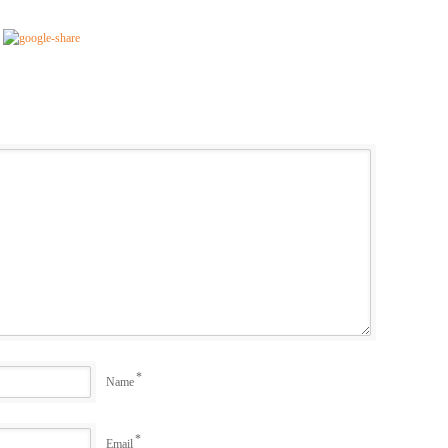
*
Name
*
Email