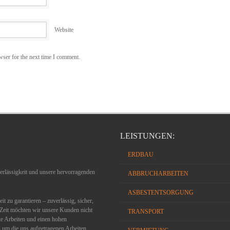
Website
wser for the next time I comment.
LEISTUNGEN:
ERDBAU
verlässigkeit und unsere hervorragenden
ABBRUCHARBEITEN
ASBESTENTSORGUNG
t zu garantieren – zuverlässig, sicher,
n Zeit möchten wir unsere Kunden nicht
TRANSPORT
te Arbeiten und einen hohen
n um die uns aufgetragenen Arbeiten