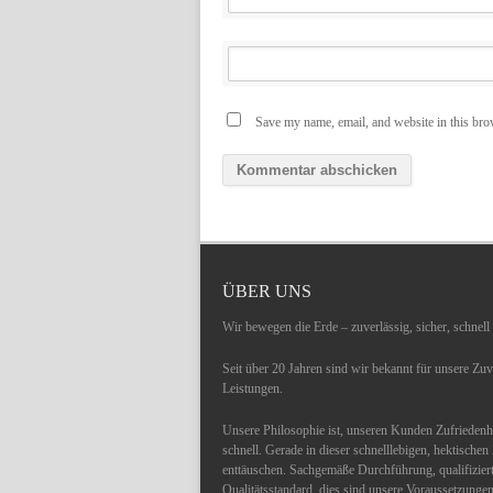
Save my name, email, and website in this bro
ÜBER UNS
Wir bewegen die Erde – zuverlässig, sicher, schnell
Seit über 20 Jahren sind wir bekannt für unsere Zu
Leistungen.
Unsere Philosophie ist, unseren Kunden Zufriedenhei
schnell. Gerade in dieser schnelllebigen, hektische
enttäuschen. Sachgemäße Durchführung, qualifizier
Qualitätsstandard, dies sind unsere Voraussetzunge